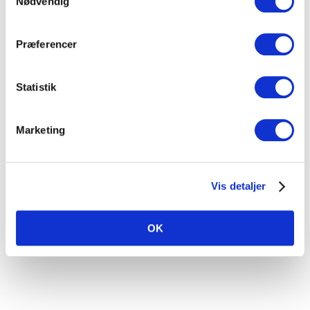
Nødvendig
Alle burde have en
Rune!
Præferencer
Statistik
"Nogle gange giver
universet virkelig en
det man har brug for.
Marketing
Min status var en krop
i kageform, lavt
selvværd og en
umenneskelig trang til
Vis detaljer
mad i store mængder.
Lige meget hvad jeg
forsøgte for at få
kiloene af, så røg de
OK
direkte på igen og tog
desværre deres venner
med. Men så mødte
jeg af tilfælde Rune
Refsgaard"...