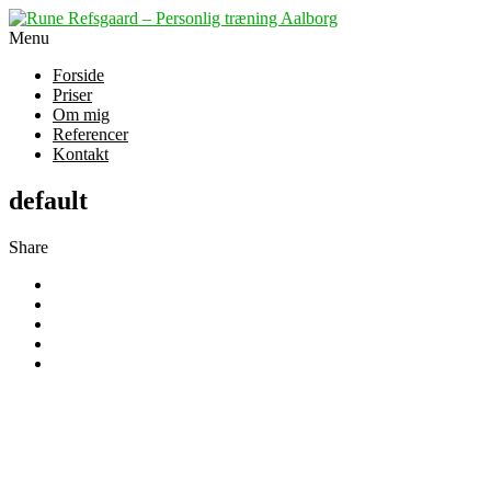
Menu
Forside
Priser
Om mig
Referencer
Kontakt
default
Share
At træne med Rune