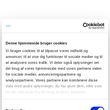
GØR DET. Vi vil
varmt anbefale RUNE
REFSGAARD. Vi
valgte Rune som
personlig træner, fordi
Bente havde været på
styrkeholdet i CF
North 579, hvor Rune
også er instruktør.
Rune er super god til
Denne hjemmeside bruger cookies
at motivere og få dig til
Vi bruger cookies til at tilpasse vores indhold og
at yde mere, end du
tror, du kan.
annoncer, til at vise dig funktioner til sociale medier og til
Samtidig"...
at analysere vores trafik. Vi deler også oplysninger om
din brug af vores hjemmeside med vores partnere inden
for sociale medier, annonceringspartnere og
Læs resten
analysepartnere. Vores partnere kan kombinere disse
data med andre oplysninger, du har givet dem, eller som
de har indsamlet fra din brug af deres tjenester.
Samtykkevalg