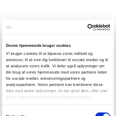
personligt
træningsforløb, SÅ
GØR DET. Vi vil
varmt anbefale RUNE
REFSGAARD. Vi
valgte Rune som
personlig træner, fordi
Bente havde været på
styrkeholdet i CF
Denne hjemmeside bruger cookies
North 579, hvor Rune
også er instruktør.
Vi bruger cookies til at tilpasse vores indhold og
Rune er super god til
annoncer, til at vise dig funktioner til sociale medier og til
at motivere og få dig til
at yde mere, end du
at analysere vores trafik. Vi deler også oplysninger om
tror, du kan.
din brug af vores hjemmeside med vores partnere inden
Samtidig"...
for sociale medier, annonceringspartnere og
analysepartnere. Vores partnere kan kombinere disse
data med andre oplysninger, du har givet dem, eller som
Læs resten
de har indsamlet fra din brug af deres tjenester.
Samtykkevalg