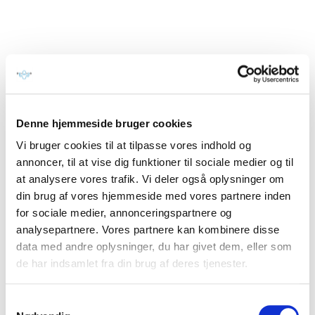
for dig – det var også
mit spørgsmål. Jeg
motionerede dagligt,
og var efter egen
opfattelse i god form –
dog med let stigende
kampvægt. Ikke
unaturligt for en
midaldrende kvinde. 2
år senere kan jeg
Denne hjemmeside bruger cookies
konstatere en
kampvægt 12 kg under
Vi bruger cookies til at tilpasse vores indhold og
startvægten,
annoncer, til at vise dig funktioner til sociale medier og til
armbøjninger (af den
at analysere vores trafik. Vi deler også oplysninger om
rigtige"...
din brug af vores hjemmeside med vores partnere inden
for sociale medier, annonceringspartnere og
analysepartnere. Vores partnere kan kombinere disse
Læs resten
data med andre oplysninger, du har givet dem, eller som
de har indsamlet fra din brug af deres tjenester.
Samtykkevalg