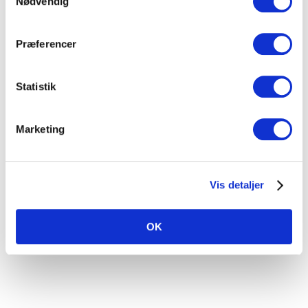
Nødvendig
De 12 uger er enden
Præferencer
på min yoyo vægt
Statistik
"Jeg har haft den store
fornøjelse at være
Marketing
under Runes vinger i
12 uger, hvor jeg har
haft fokus på træning
og kost. Rune er en
meget kompetent
Vis detaljer
træner, og han har altid
fokus på en og ens
behov. Rune er altid
OK
smilende og glad, og
han formår at presse
en, så man faktisk godt
kan blive lidt sur på
ham ;-) Mit"...